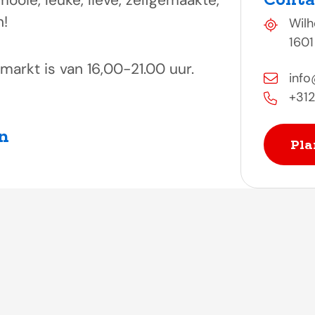
mooie, leuke, lieve, zelfgemaakte,
n!
Wilh
1601
rkt is van 16,00-21.00 uur.
info
+31
n
Pla