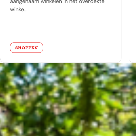
aangenaam winkelen in het overdekte
winke...
categorie
SHOPPEN