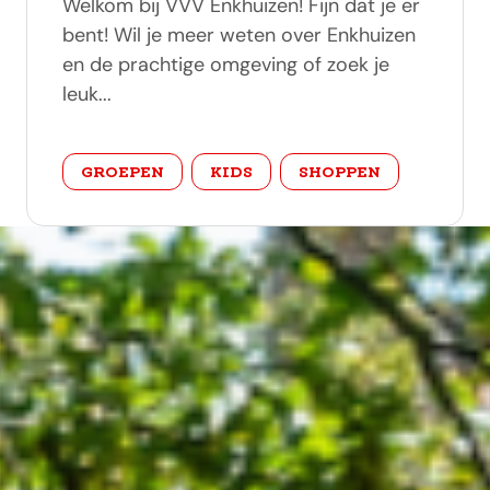
Welkom bij VVV Enkhuizen! Fijn dat je er
bent! Wil je meer weten over Enkhuizen
en de prachtige omgeving of zoek je
leuk...
categorie
GROEPEN
KIDS
SHOPPEN