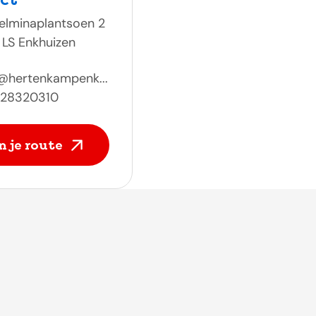
elminaplantsoen 2
 LS Enkhuizen
@hertenkampenk...
228320310
n je route