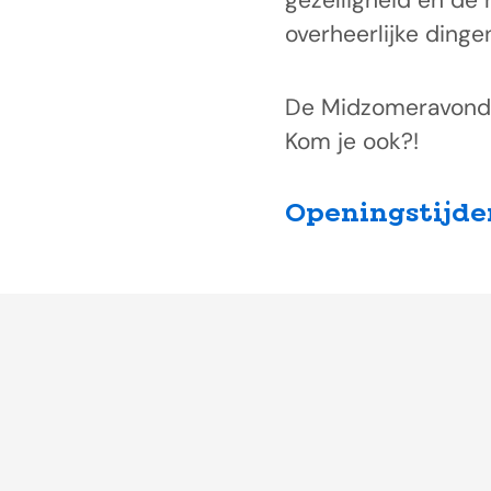
gezelligheid en de 
overheerlijke dinge
De Midzomeravondma
Kom je ook?!
Openingstijde