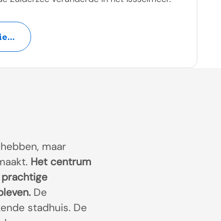
e...
te hebben, maar
emaakt.
Het centrum
 prachtige
leven.
De
ende stadhuis. De