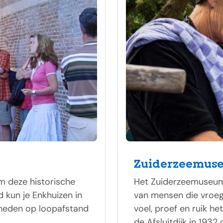
Zuiderzeemus
m deze historische
Het Zuiderzeemuseum 
 kun je Enkhuizen in
van mensen die vroeg
gheden op loopafstand
voel, proef en ruik he
de Afsluitdijk in 1932