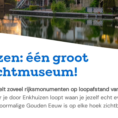
en: één groot
chtmuseum!
elt zoveel rijksmonumenten op loopafstand van
je door Enkhuizen loopt waan je jezelf echt eve
voormalige Gouden Eeuw is op elke hoek zichtb