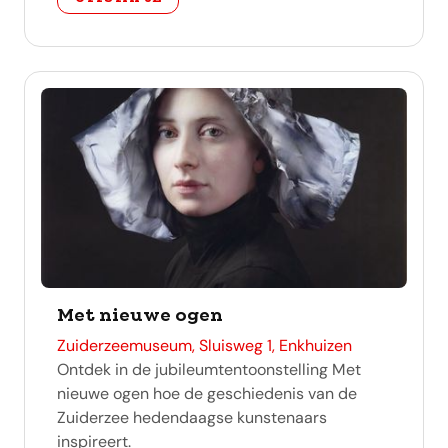
Met nieuwe ogen
adres
Zuiderzeemuseum, Sluisweg 1, Enkhuizen
Ontdek in de jubileumtentoonstelling Met
nieuwe ogen hoe de geschiedenis van de
Zuiderzee hedendaagse kunstenaars
inspireert.