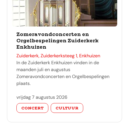
Zomeravondconcerten en
Orgelbespelingen Zuiderkerk
Enkhuizen
adres
Zuiderkerk, Zuiderkerksteeg 1, Enkhuizen
In de Zuiderkerk Enkhuizen vinden in de
maanden juli en augustus
Zomeravondconcerten en Orgelbespelingen
plaats.
vrijdag 7 augustus 2026
categorie
CONCERT
CULTUUR