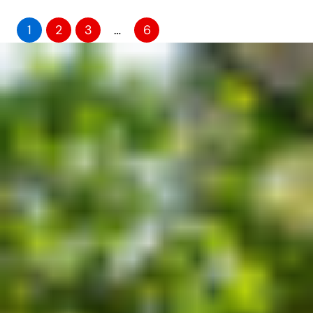
1
2
3
…
6