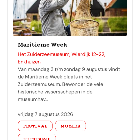
Maritieme Week
adres
Het Zuiderzeemuseum, Wierdijk 12-22,
Enkhuizen
Van maandag 3 t/m zondag 9 augustus vindt
de Maritieme Week plaats in het
Zuiderzeemuseum. Bewonder de vele
historische vissersschepen in de
museumhav...
vrijdag 7 augustus 2026
categorie
FESTIVAL
MUZIEK
UITSTAPJE