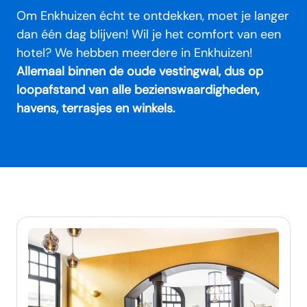
Om Enkhuizen écht te ontdekken, moet je langer
dan één dag blijven! Wil je het comfort van een
hotel? We hebben meerdere in Enkhuizen!
Allemaal binnen de oude vestingwal, dus op
loopafstand van alle bezienswaardigheden,
havens, terrasjes en winkels.