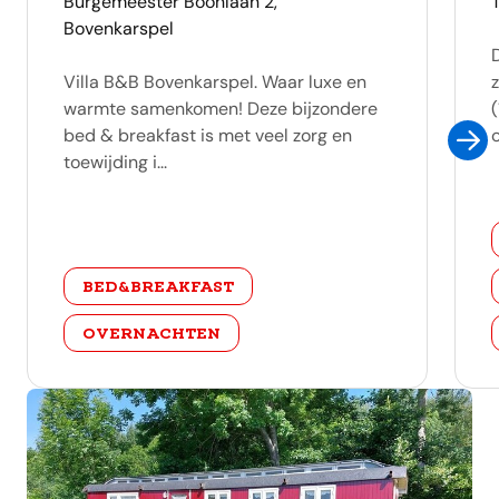
adres
Burgemeester Boonlaan 2,
Bovenkarspel
Villa B&B Bovenkarspel. Waar luxe en
warmte samenkomen! Deze bijzondere
bed & breakfast is met veel zorg en
o
toewijding i...
categorie
BED&BREAKFAST
OVERNACHTEN