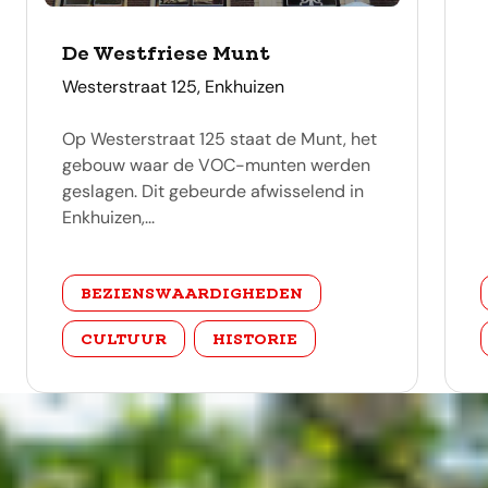
De Westfriese Munt
adres
Westerstraat 125, Enkhuizen
Op Westerstraat 125 staat de Munt, het
gebouw waar de VOC-munten werden
geslagen. Dit gebeurde afwisselend in
Enkhuizen,...
categorie
BEZIENSWAARDIGHEDEN
CULTUUR
HISTORIE