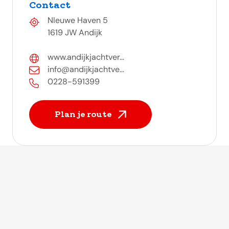
Contact
NIeuwe Haven 5
1619 JW Andijk
www.andijkjachtver...
info@andijkjachtve...
0228-591399
Plan je route