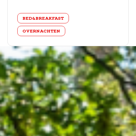
categorie
BED&BREAKFAST
OVERNACHTEN