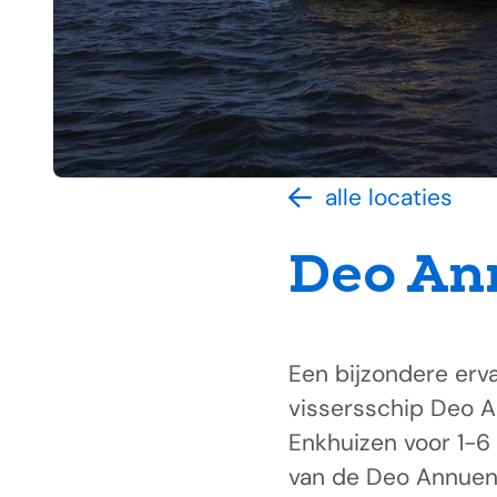
alle locaties
Deo An
Een bijzondere erva
vissersschip Deo A
Enkhuizen voor 1-6 
van de Deo Annuente