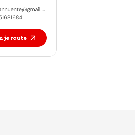
nnuente@gmail....
51681684
n je route