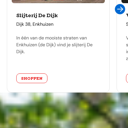
Slijterij De Dijk
adres
Dijk 38, Enkhuizen
In één van de mooiste straten van
Enkhuizen (de Dijk) vind je slijterij De
Dijk.
z
categorie
SHOPPEN