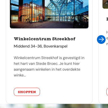
Winkelcentrum Streekhof
m
adres
Middend 34-36, Bovenkarspel
Winkelcentrum Streekhof is gevestigd in
het hart van Stede Broec. Je kunt hier
aangenaam winkelen in het overdekte
winke...
categorie
SHOPPEN