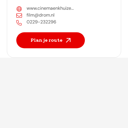
www.cinemaenkhuize...
film@drom.nl
0229-232296
Plan je route