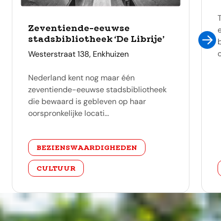
Zeventiende-eeuwse
stadsbibliotheek ‘De Librije’
adres
Westerstraat 138, Enkhuizen
Nederland kent nog maar één
zeventiende-eeuwse stadsbibliotheek
die bewaard is gebleven op haar
oorspronkelijke locati...
categorie
BEZIENSWAARDIGHEDEN
CULTUUR