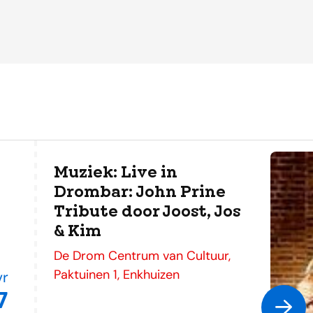
Muziek: Live in
Drombar: John Prine
Tribute door Joost, Jos
& Kim
adres
De Drom Centrum van Cultuur,
Paktuinen 1, Enkhuizen
vr
7