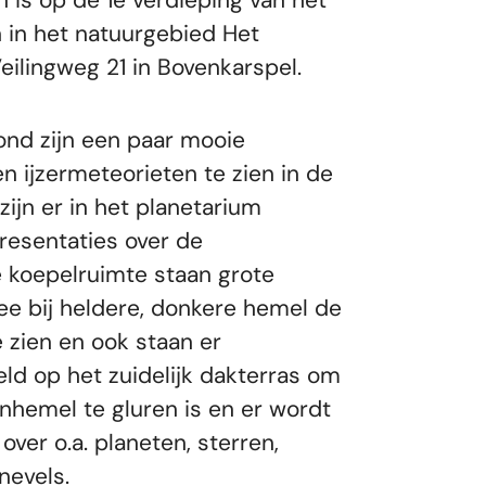
n is op de 1e verdieping van het
n in het natuurgebied Het
eilingweg 21 in Bovenkarspel.
ond zijn een paar mooie
n ijzermeteorieten te zien in de
zijn er in het planetarium
resentaties over de
e koepelruimte staan grote
e bij heldere, donkere hemel de
 zien en ook staan er
ld op het zuidelijk dakterras om
nhemel te gluren is en er wordt
over o.a. planeten, sterren,
nevels.