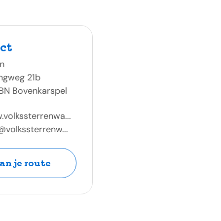
ct
n
ingweg 21b
 BN Bovenkarspel
volkssterrenwa...
@volkssterrenw...
an je route