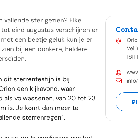
 vallende ster gezien? Elke
Conta
i tot eind augustus verschijnen er
 met een beetje geluk kun je er
Orio
zien bij een donkere, heldere
Veil
1611
erseïden.
www.
dit sterrenfestijn is bij
info
Orion een kijkavond, waar
d als volwassenen, van 20 tot 23
Pl
om is. Je komt dan meer te
allende sterrenregen”.