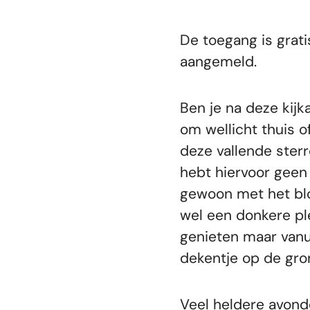
De toegang is grati
aangemeld.
Ben je na deze ki
om wellicht thuis 
deze vallende ster
hebt hiervoor geen
gewoon met het blot
wel een donkere ple
genieten maar vanui
dekentje op de gro
Veel heldere avon