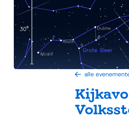
alle evenement
Kijkavo
Volkss