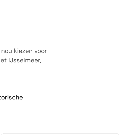
e nou kiezen voor
het IJsselmeer,
torische