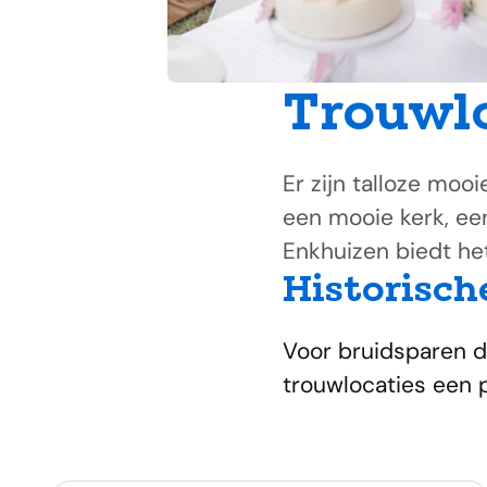
Trouwl
Er zijn talloze mooi
een mooie kerk, een
Enkhuizen biedt het
Historisch
Voor bruidsparen di
trouwlocaties een 