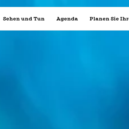
Sehen und Tun
Agenda
Planen Sie Ih
Entdecke
Sehen un
Planen Si
Enkhuizen und
Was kann man 
Touristische In