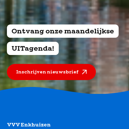
Ontvang onze maandelijkse
UITagenda!
Inschrijven nieuwsbrief
Footer
VVV Enkhuizen