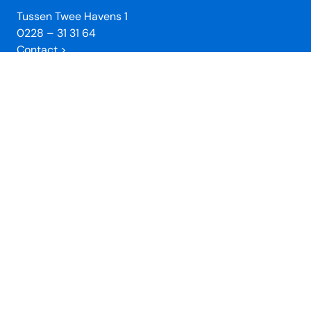
Tussen Twee Havens 1
0228 – 31 31 64
Contact >
Openingstijden winkel
Wij zijn dagelijks geopend van 10 tot 17 uur.
Verkrijgbaar in de winkel
Toeristische informatie
Tickets (
Veerdienst Urk
en
Zuiderzeemuseum
)
Verkoop stadswandelingen
Enkhuizer Haring Kadobon
Unieke Enkhuizer Souvenirs
VVV Cadeaukaart