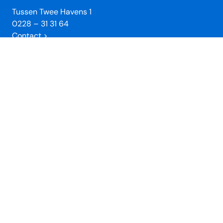
Tussen Twee Havens 1
0228 – 31 31 64
Contact >
Openingstijden winkel
Wij zijn dagelijks geopend van 10 tot 17 uur.
Verkrijgbaar in de winkel
Toeristische informatie
Tickets (
Veerdienst Urk
en
Zuiderzeemuseum
)
Verkoop stadswandelingen
Enkhuizer Haring Kadobon
Unieke Enkhuizer Souvenirs
VVV Cadeaukaart