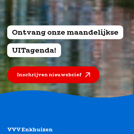
Ontvang onze maandelijkse
UITagenda!
Inschrijven nieuwsbrief
Footer
VVV Enkhuizen