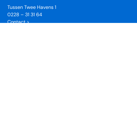
Tussen Twee Havens 1
0228 – 31 31 64
Contact >
Openingstijden winkel
Wij zijn dagelijks geopend van 10 tot 17 uur.
Verkrijgbaar in de winkel
Toeristische informatie
Tickets (
Veerdienst Urk
en
Zuiderzeemuseum
)
Verkoop stadswandelingen
Enkhuizer Haring Kadobon
Unieke Enkhuizer Souvenirs
VVV Cadeaukaart