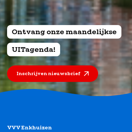
Ontvang onze maandelijkse
UITagenda!
Inschrijven nieuwsbrief
Footer
VVV Enkhuizen