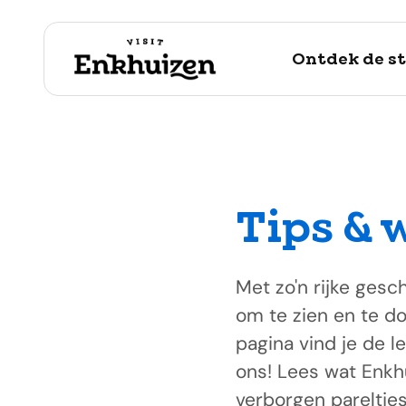
Ontdek de s
Tips & 
naar de inhoud
Met zo'n rijke ges
om te zien en te doe
pagina vind je de l
ons! Lees wat Enkhu
verborgen pareltjes