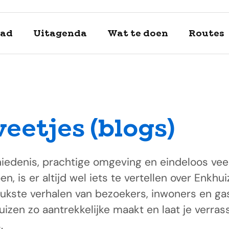
tad
Uitagenda
Wat te doen
Routes
weetjes (blogs)
Enkhuizen
Verken de 
chiedenis, prachtige omgeving en eindeloos ve
openluch
Uitagend
fiets!
Tips
n, is er altijd wel iets te vertellen over Enkh
Ga eropui
Tip: de stadsw
Enkhuizen bruist
Beleef Westfrie
Je bezoek begin
eukste verhalen van bezoekers, inwoners en ga
Enkhuizen laat 
je inspireren en
Ontdek ook de 
gevarieerde kn
langs en ontvan
izen zo aantrekkelijke maakt en laat je verras
bezienswaardig
uitjes!
mix van historie
verkrijgbaar bij
inspiratie.
.