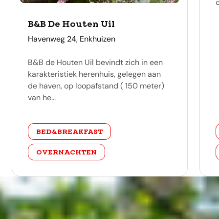
o
B&B De Houten Uil
adres
Havenweg 24, Enkhuizen
B&B de Houten Uil bevindt zich in een
karakteristiek herenhuis, gelegen aan
de haven, op loopafstand ( 150 meter)
van he...
categorie
BED&BREAKFAST
OVERNACHTEN