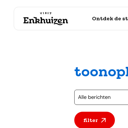
Ontdek de s
toonop
naar de inhoud
Selecteer een cate
filter