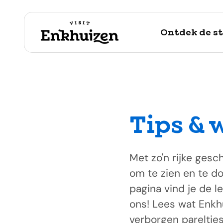
Ontdek de s
Tips & 
naar de inhoud
Met zo'n rijke ges
om te zien en te doe
pagina vind je de l
ons! Lees wat Enkhu
verborgen pareltjes