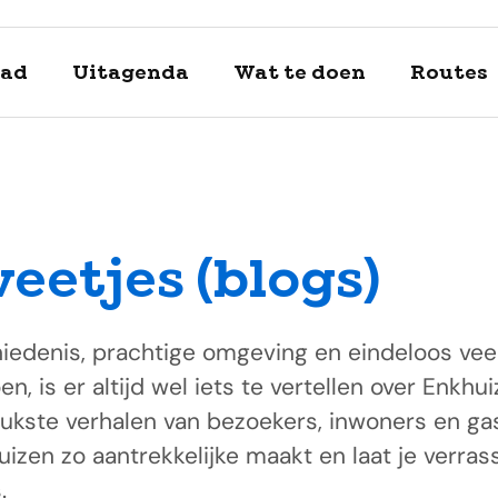
tad
Uitagenda
Wat te doen
Routes
weetjes (blogs)
Enkhuizen
Verken de 
chiedenis, prachtige omgeving en eindeloos ve
openluch
Uitagend
fiets!
Tips
n, is er altijd wel iets te vertellen over Enkh
Ga eropui
Tip: de stadsw
Enkhuizen bruist
Beleef Westfrie
Je bezoek begin
eukste verhalen van bezoekers, inwoners en ga
Enkhuizen laat 
je inspireren en
Ontdek ook de 
gevarieerde kn
langs en ontvan
izen zo aantrekkelijke maakt en laat je verras
bezienswaardig
uitjes!
mix van historie
verkrijgbaar bij
inspiratie.
.