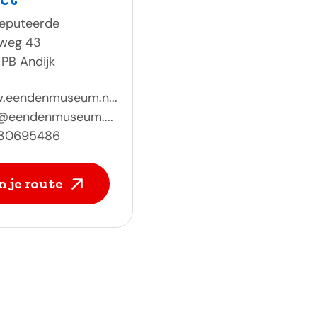
eputeerde
nweg 43
 PB Andijk
.eendenmuseum.n...
o@eendenmuseum....
30695486
n je route