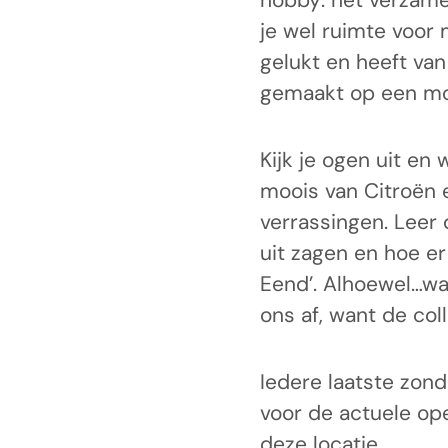
hobby: het verzam
je wel ruimte voor
gelukt en heeft va
gemaakt op een mooi
Kijk je ogen uit en 
moois van Citroën 
verrassingen. Leer 
uit zagen en hoe er
Eend’. Alhoewel…was
ons af, want de coll
Iedere laatste zon
voor de actuele op
deze locatie.