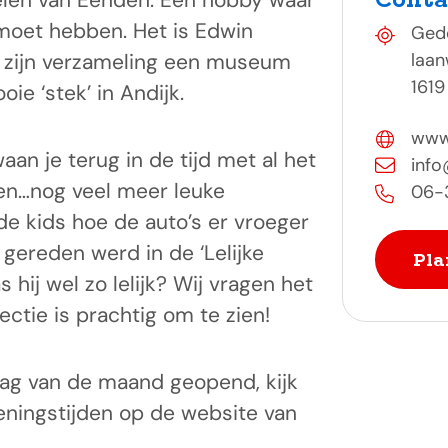
elen van Eenden. Een hobby waar
 moet hebben. Het is Edwin
Ged
n zijn verzameling een museum
laa
1619
e ‘stek’ in Andijk.
www
waan je terug in de tijd met al het
inf
en…nog veel meer leuke
06-
de kids hoe de auto’s er vroeger
 gereden werd in de ‘Lelijke
Pla
 hij wel zo lelijk? Wij vragen het
ectie is prachtig om te zien!
dag van de maand geopend, kijk
eningstijden op de website van