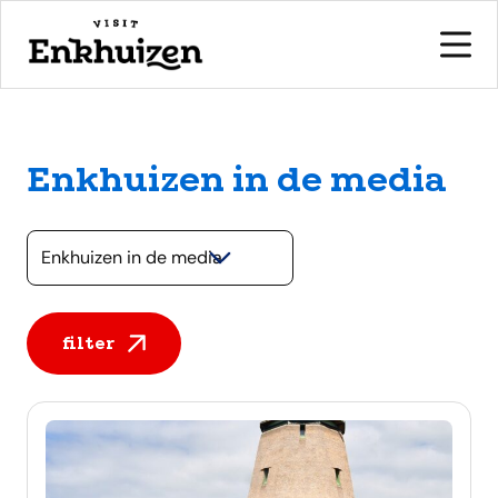
Enkhuizen in de media
naar de inhoud
Selecteer een categorie
filter
Alle berichten