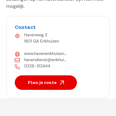
mogelijk.
Contact
Havenweg 3
1601 GA Enkhuizen
www.havenenkhuizen...
havendienst@enkhui...
0228-312444
Plan je route