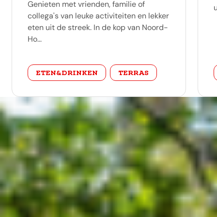
Genieten met vrienden, familie of
u
collega's van leuke activiteiten en lekker
eten uit de streek. In de kop van Noord-
Ho...
categorie
ETEN&DRINKEN
TERRAS