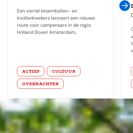
Een viertal bloembollen- en
knollenkwekers lanceert een nieuwe
route voor camperaars in de regio
Holland Boven Amsterdam...
i
categorie
ACTIEF
CULTUUR
OVERNACHTEN