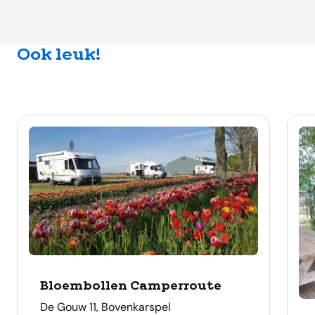
Ook leuk!
Bloembollen Camperroute
adres
De Gouw 11, Bovenkarspel