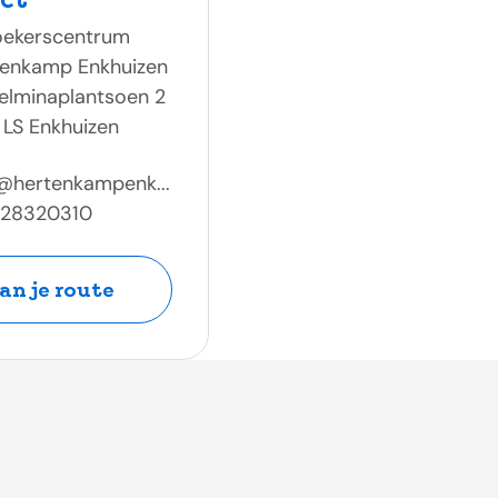
oekerscentrum
tenkamp Enkhuizen
elminaplantsoen 2
 LS Enkhuizen
@hertenkampenk...
228320310
an je route