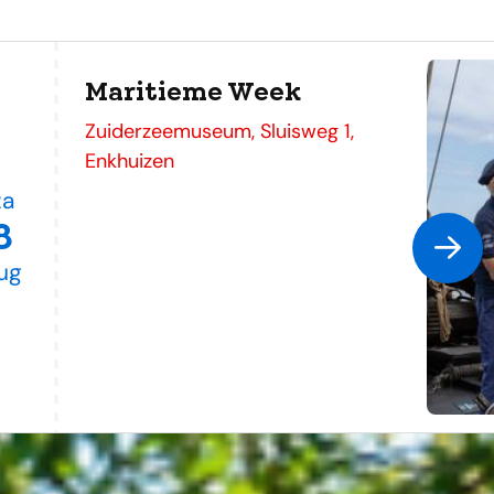
Maritieme Week
adres
Zuiderzeemuseum, Sluisweg 1,
Enkhuizen
za
8
ug