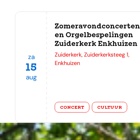
Zomeravondconcerten
en Orgelbespelingen
Zuiderkerk Enkhuizen
adres
Zuiderkerk, Zuiderkerksteeg 1,
za
Enkhuizen
15
aug
categorie
CONCERT
CULTUUR