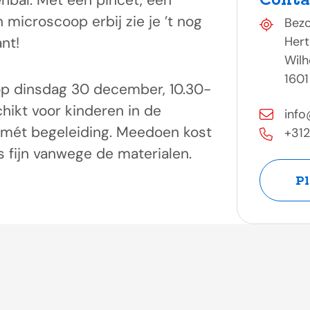
enbal. Met een pincet, een
 microscoop erbij zie je ’t nog
Bez
nt!
Her
Wilh
1601
op dinsdag 30 december, 10.30-
chikt voor kinderen in de
info
d mét begeleiding. Meedoen kost
+31
 fijn vanwege de materialen.
Pl