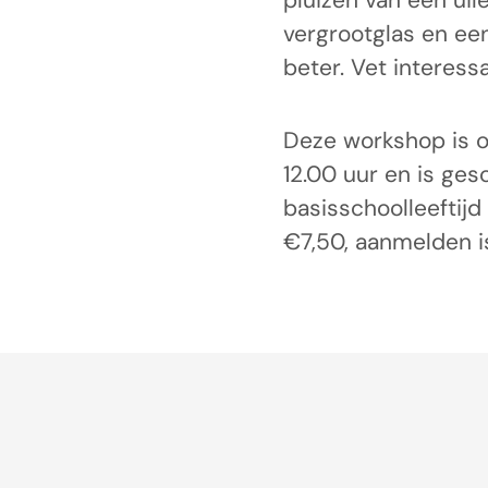
pluizen van een uil
vergrootglas en een
beter. Vet interessa
Deze workshop is 
12.00 uur en is ges
basisschoolleeftij
€7,50, aanmelden is