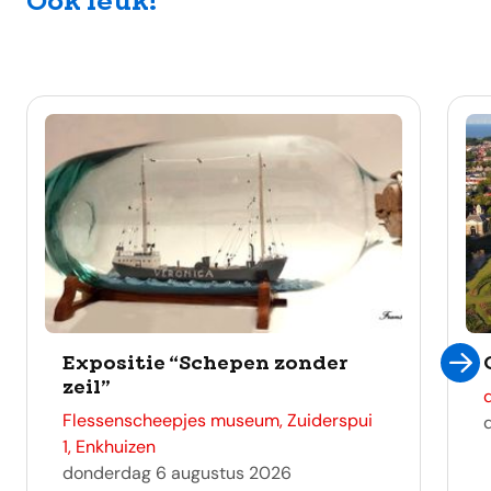
Ook leuk!
Expositie “Schepen zonder
zeil”
adres
Flessenscheepjes museum, Zuiderspui
1, Enkhuizen
donderdag 6 augustus 2026