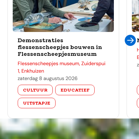
Demonstraties
flessenscheepjes bouwen in
Flessenscheepjesmuseum
adres
Flessenscheepjes museum, Zuiderspui
1, Enkhuizen
zaterdag 8 augustus 2026
categorie
CULTUUR
EDUCATIEF
UITSTAPJE