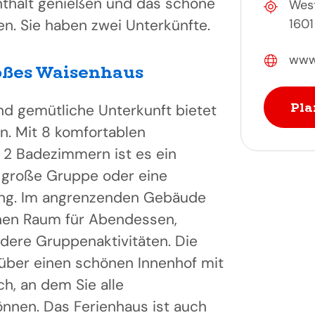
thalt genießen und das schöne
West
n. Sie haben zwei Unterkünfte.
1601
www.
oßes Waisenhaus
Pla
d gemütliche Unterkunft bietet
en. Mit 8 komfortablen
 2 Badezimmern ist es ein
ne große Gruppe oder eine
ng. Im angrenzenden Gebäude
önen Raum für Abendessen,
ere Gruppenaktivitäten. Die
 über einen schönen Innenhof mit
h, an dem Sie alle
nnen. Das Ferienhaus ist auch