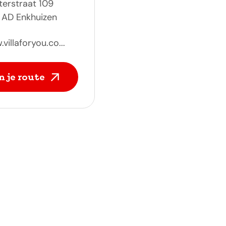
erstraat 109
 AD Enkhuizen
villaforyou.co...
n je route