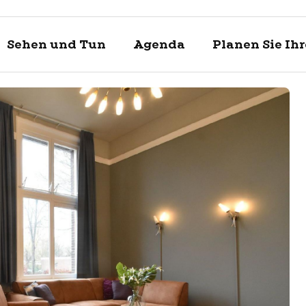
Sehen und Tun
Agenda
Planen Sie Ih
Entdecke
Sehen un
Planen Si
Enkhuizen und
Was kann man 
Touristische In