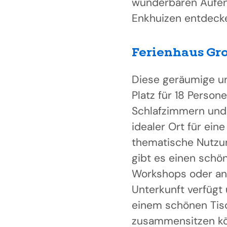
wunderbaren Aufen
Enkhuizen entdecke
Ferienhaus Gr
Diese geräumige un
Platz für 18 Person
Schlafzimmern und
idealer Ort für ei
thematische Nutzu
gibt es einen sch
Workshops oder and
Unterkunft verfügt
einem schönen Tisc
zusammensitzen kö