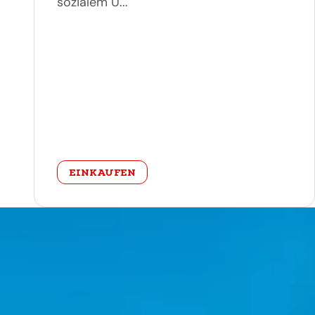
sozialem U...
categorie
EINKAUFEN