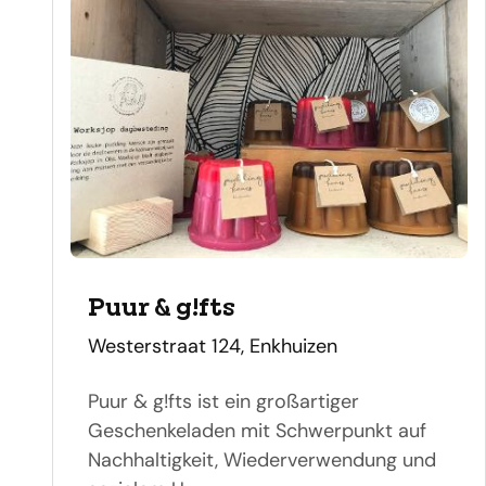
Puur & g!fts
adres
Westerstraat 124, Enkhuizen
Puur & g!fts ist ein großartiger
Geschenkeladen mit Schwerpunkt auf
Nachhaltigkeit, Wiederverwendung und