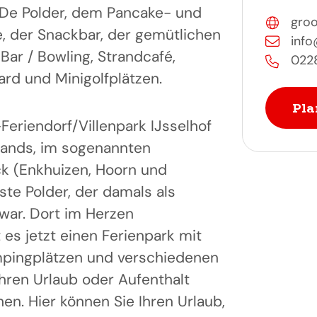
 De Polder, dem Pancake- und
groo
, der Snackbar, der gemütlichen
info
Bar / Bowling, Strandcafé,
022
ard und Minigolfplätzen.
Pla
Feriendorf/Villenpark IJsselhof
lands, im sogenannten
ck (Enkhuizen, Hoorn und
ste Polder, der damals als
war. Dort im Herzen
 es jetzt einen Ferienpark mit
ampingplätzen und verschiedenen
Ihren Urlaub oder Aufenthalt
en. Hier können Sie Ihren Urlaub,