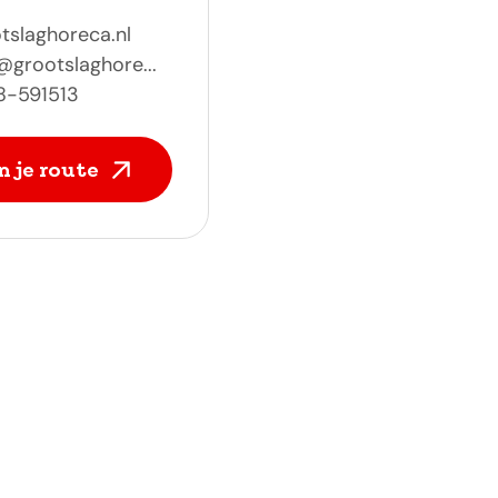
tslaghoreca.nl
@grootslaghore...
8-591513
n je route