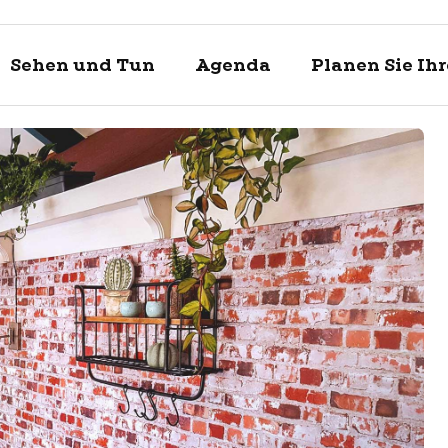
Sehen und Tun
Agenda
Planen Sie Ih
Entdecke
Sehen un
Planen Si
Enkhuizen und
Was kann man 
Touristische In