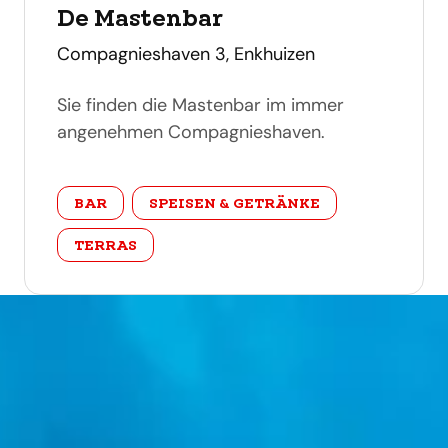
De Mastenbar
adres
Compagnieshaven 3, Enkhuizen
Sie finden die Mastenbar im immer
angenehmen Compagnieshaven.
categorie
BAR
SPEISEN & GETRÄNKE
TERRAS