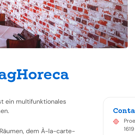
lagHoreca
t ein multifunktionales
Conta
en.
Proe
1619
 Räumen, dem À-la-carte-