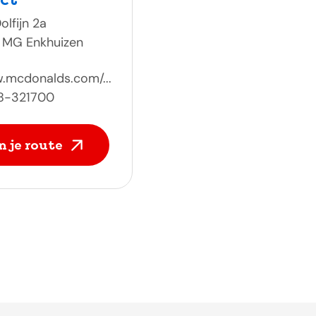
olfijn 2a
 MG Enkhuizen
.mcdonalds.com/...
8-321700
n je route