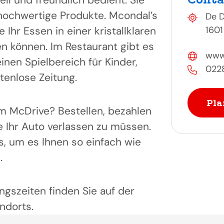
ll und freundlich bedient. Sie
 hochwertige Produkte. Mcondal’s
De D
e Ihr Essen in einer kristallklaren
1601
 können. Im Restaurant gibt es
www
inen Spielbereich für Kinder,
022
enlose Zeitung.
Pla
m McDrive? Bestellen, bezahlen
e Ihr Auto verlassen zu müssen.
s, um es Ihnen so einfach wie
.
ngszeiten finden Sie auf der
ndorts.