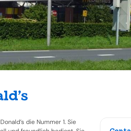
ld’s
cDonald’s die Nummer 1. Sie
Conta