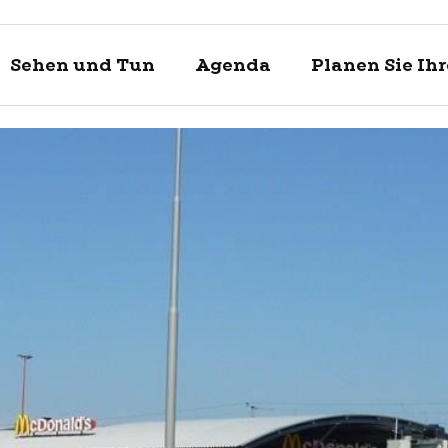
Sehen und Tun
Agenda
Planen Sie Ih
Entdecke
Sehen un
Planen Si
Enkhuizen und
Was kann man 
Touristische In