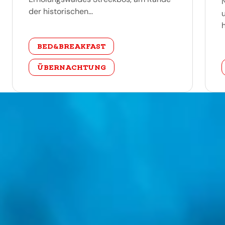
der historischen...
h
categorie
BED&BREAKFAST
ÜBERNACHTUNG