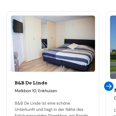
B&B De Linde
adres
Melkbon 10, Enkhuizen
B&B De Linde ist eine schöne
Unterkunft und liegt in der Nähe des
Erholungswaldes Streekbos, am Rande