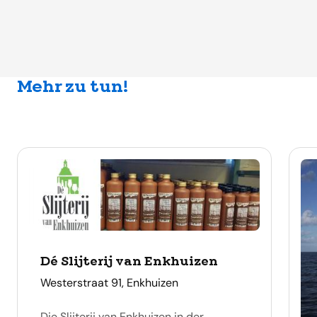
Mehr zu tun!
Dé Slijterij van Enkhuizen
adres
Westerstraat 91, Enkhuizen
Die Slijterij van Enkhuizen in der