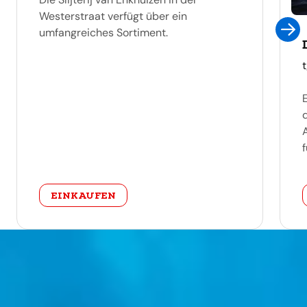
Westerstraat verfügt über ein
umfangreiches Sortiment.
f
categorie
EINKAUFEN