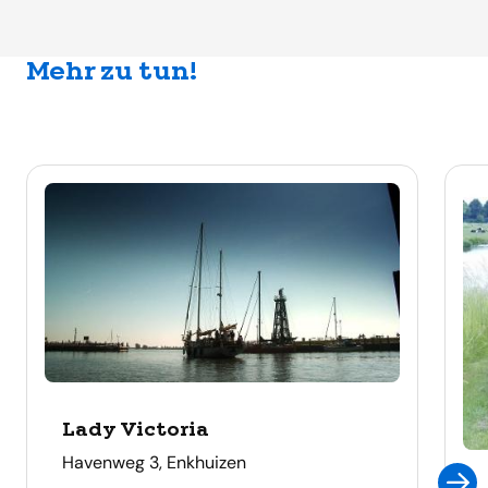
Mehr zu tun!
Lady Victoria
adres
Havenweg 3, Enkhuizen