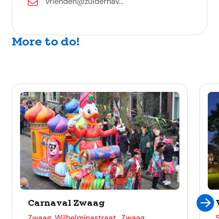
vrienden@zuiderhav...
More to do!
Carnaval Zwaag
address
Zwaag, Wilhelminastraat , Zwaag