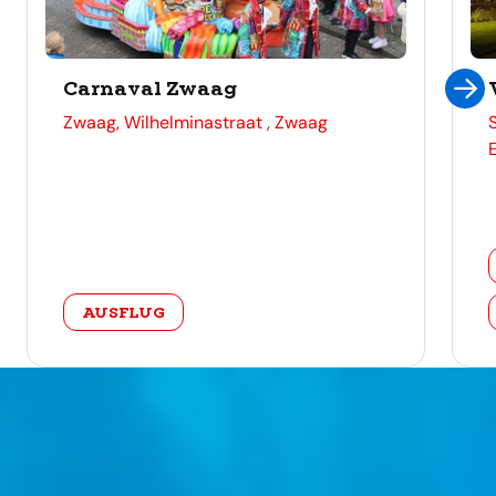
Carnaval Zwaag
adres
Zwaag, Wilhelminastraat , Zwaag
categorie
AUSFLUG