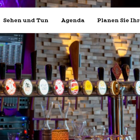
Sehen und Tun
Agenda
Planen Sie Ih
Entdecke
Sehen un
Planen Si
Enkhuizen und
Was kann man 
Touristische In