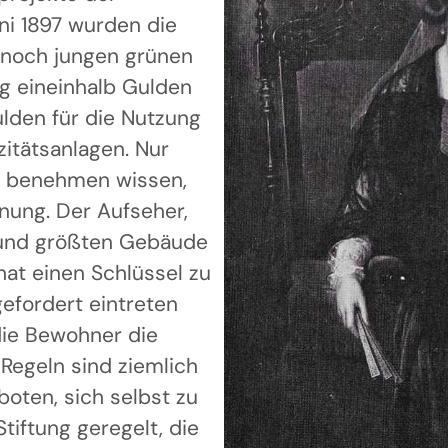
uni 1897 wurden die
 noch jungen grünen
g eineinhalb Gulden
lden für die Nutzung
zitätsanlagen. Nur
zu benehmen wissen,
ung. Der Aufseher,
 und größten Gebäude
at einen Schlüssel zu
efordert eintreten
 die Bewohner die
Regeln sind ziemlich
boten, sich selbst zu
tiftung geregelt, die