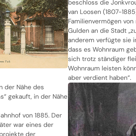
beschloss die Jonkvro
van Loosen (1807-1885
Familienvermögen von 
Gulden an die Stadt „z
anderem verfügte sie 
dass es Wohnraum gebe
sich trotz ständiger fl
Wohnraum leisten könn
aber verdient haben“.
in der Nähe des
“ gekauft, in der Nähe
hnhof von 1885. Der
äter war eines der
projekte der