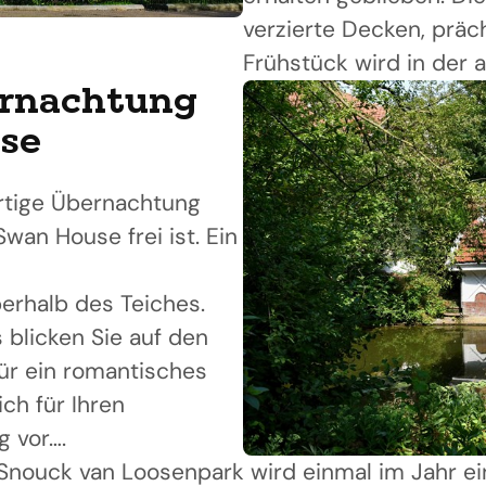
verzierte Decken, prä
Frühstück wird in der 
ernachtung
se
artige Übernachtung
wan House frei ist. Ein
rhalb des Teiches.
blicken Sie auf den
für ein romantisches
ch für Ihren
g vor….
 Snouck van Loosenpark wird einmal im Jahr ei