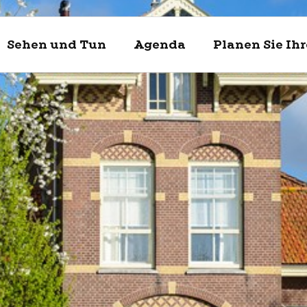
Sehen und Tun
Agenda
Planen Sie Ih
Entdecke
Sehen un
Planen Si
Enkhuizen und
Was kann man 
Touristische In