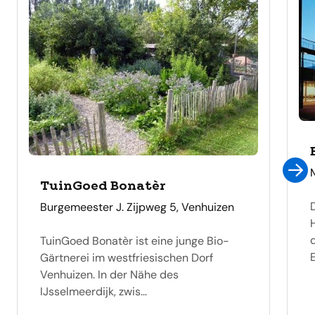
TuinGoed Bonatèr
adres
Burgemeester J. Zijpweg 5, Venhuizen
TuinGoed Bonatèr ist eine junge Bio-
E
Gärtnerei im westfriesischen Dorf
Venhuizen. In der Nähe des
IJsselmeerdijk, zwis...