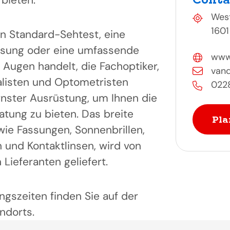
bieten.
West
1601
n Standard-Sehtest, eine
ssung oder eine umfassende
www.
 Augen handelt, die Fachoptiker,
vand
alisten und Optometristen
022
nster Ausrüstung, um Ihnen die
atung zu bieten. Das breite
Pla
wie Fassungen, Sonnenbrillen,
en und Kontaktlinsen, wird von
Lieferanten geliefert.
ngszeiten finden Sie auf der
ndorts.