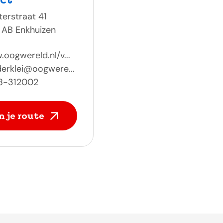
erstraat 41
 AB Enkhuizen
oogwereld.nl/v...
erklei@oogwere...
8-312002
n je route