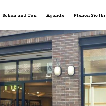
Sehen und Tun
Agenda
Planen Sie Ih
Entdecke
Sehen un
Planen Si
Enkhuizen und
Was kann man 
Touristische In