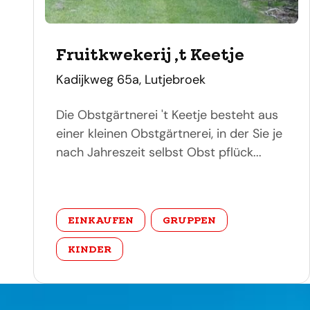
Fruitkwekerij ‚t Keetje
adres
Kadijkweg 65a, Lutjebroek
Die Obstgärtnerei 't Keetje besteht aus
einer kleinen Obstgärtnerei, in der Sie je
nach Jahreszeit selbst Obst pflück...
categorie
EINKAUFEN
GRUPPEN
KINDER