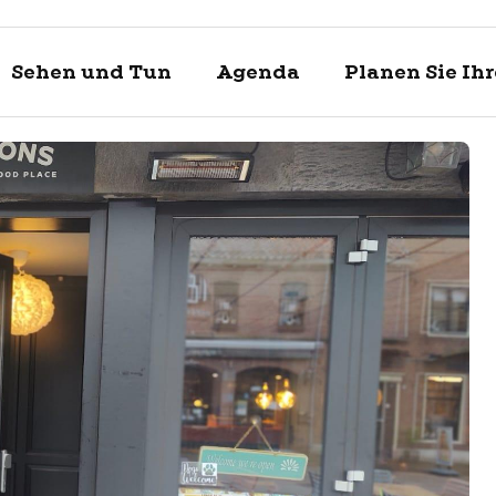
Sehen und Tun
Agenda
Planen Sie Ih
Entdecke
Sehen un
Planen Si
Enkhuizen und
Was kann man 
Touristische In