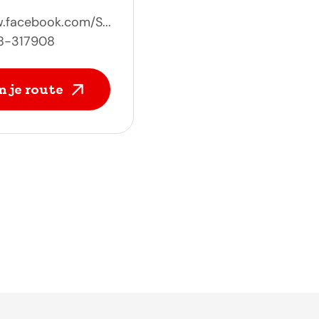
facebook.com/S...
8-317908
n je route