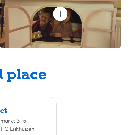
d place
ct
kmarkt 3-5
 HC Enkhuizen