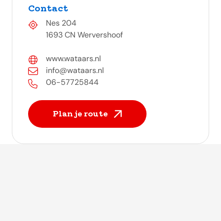
Contact
Nes 204
1693 CN Wervershoof
www.wataars.nl
info@wataars.nl
06-57725844
Plan je route