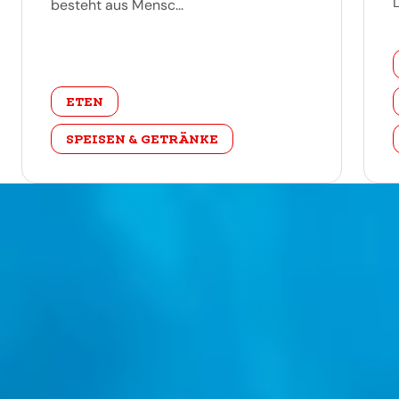
L
besteht aus Mensc...
categorie
ETEN
SPEISEN & GETRÄNKE