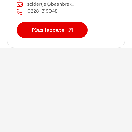
zoldertje@baanbrek...
0228-319048
Plan je route