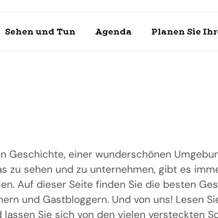
Sehen und Tun
Agenda
Planen Sie Ih
chen Geschichte, einer wunderschönen Umgebu
as zu sehen und zu unternehmen, gibt es imm
en. Auf dieser Seite finden Sie die besten Ge
Entdecke
Sehen un
Planen Si
ern und Gastbloggern. Und von uns! Lesen Si
Enkhuizen und
Was kann man 
Touristische In
d lassen Sie sich von den vielen versteckten S