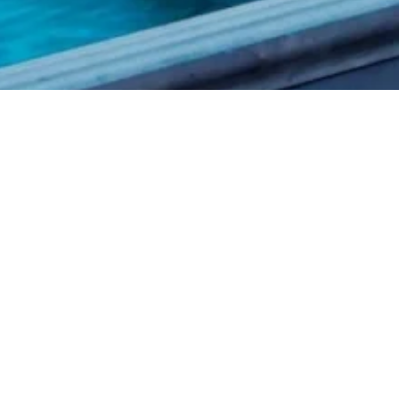
Stadt voller Landr
Entdecken Sie Enkhuizen