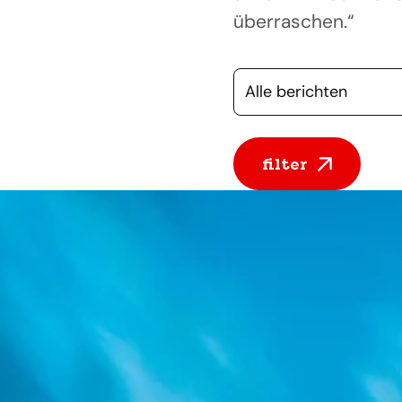
überraschen.“
Selecteer een cate
filter