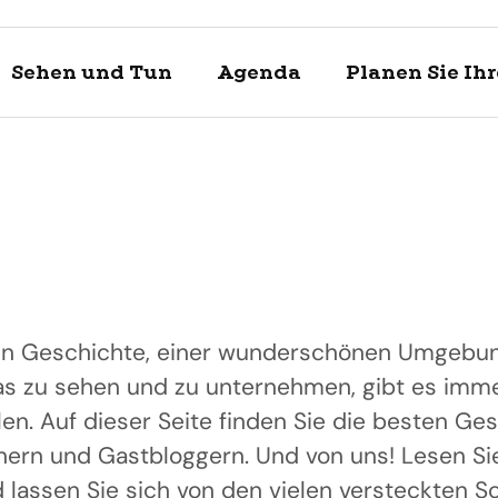
Sehen und Tun
Agenda
Planen Sie Ih
chen Geschichte, einer wunderschönen Umgebu
as zu sehen und zu unternehmen, gibt es imm
en. Auf dieser Seite finden Sie die besten Ge
Entdecke
Sehen un
Planen Si
ern und Gastbloggern. Und von uns! Lesen Si
Enkhuizen und
Was kann man 
Touristische In
d lassen Sie sich von den vielen versteckten S