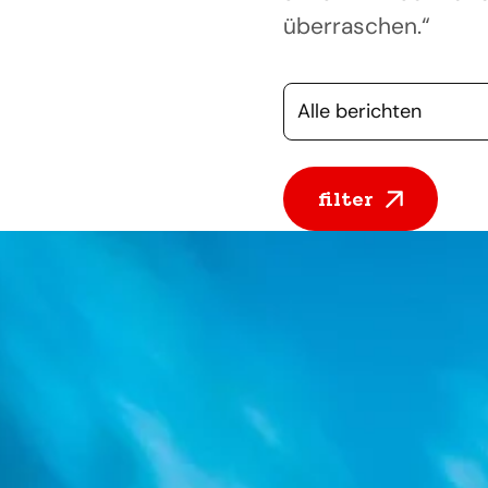
überraschen.“
Selecteer een cate
filter