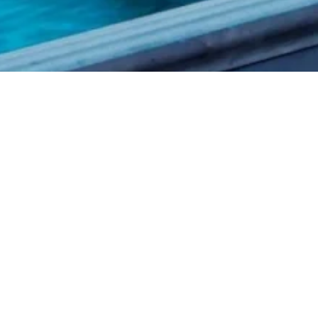
Stadt voller Landr
Entdecken Sie Enkhuizen