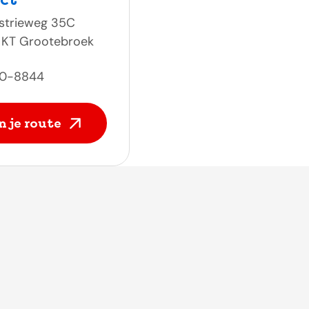
strieweg 35C
 KT Grootebroek
0-8844
n je route