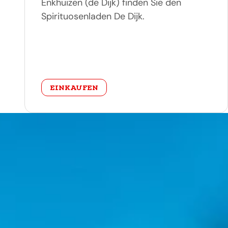
Enkhuizen (de Dijk) finden Sie den
Spirituosenladen De Dijk.
categorie
EINKAUFEN