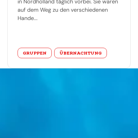
in Nordholland täglich vorbei. Sie waren
auf dem Weg zu den verschiedenen
Hande...
categorie
GRUPPEN
ÜBERNACHTUNG