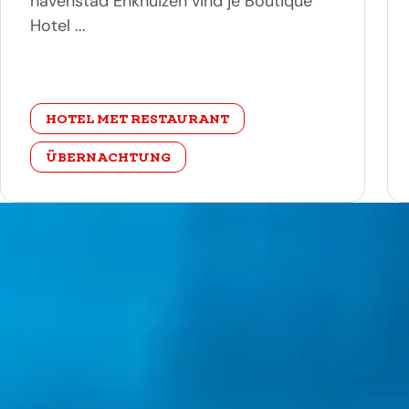
havenstad Enkhuizen vind je Boutique
Hotel ...
categorie
HOTEL MET RESTAURANT
ÜBERNACHTUNG