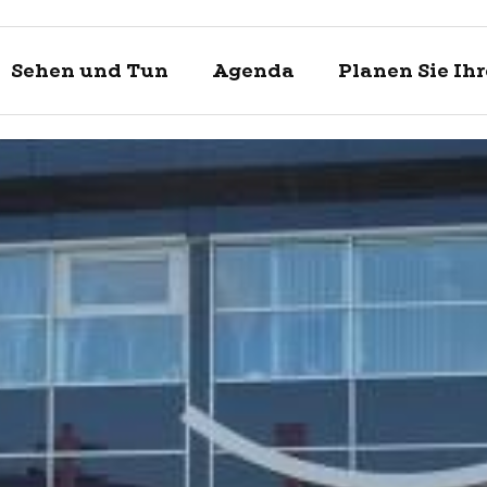
Sehen und Tun
Agenda
Planen Sie Ih
Entdecke
Sehen un
Planen Si
Enkhuizen und
Was kann man 
Touristische In