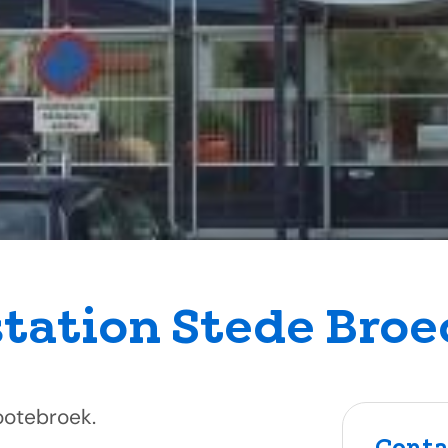
station Stede Broe
rootebroek.
Conta