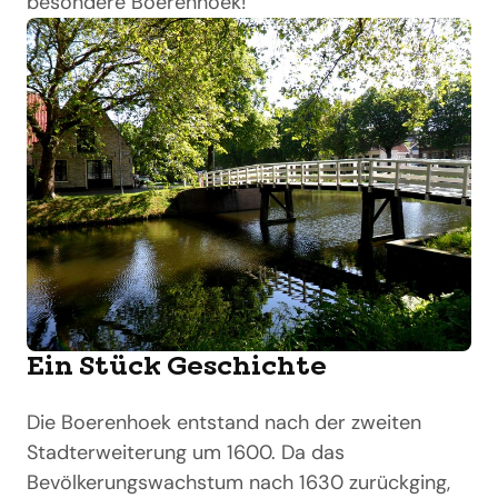
besondere Boerenhoek!
Ein Stück Geschichte
Die Boerenhoek entstand nach der zweiten
Stadterweiterung um 1600. Da das
Bevölkerungswachstum nach 1630 zurückging,