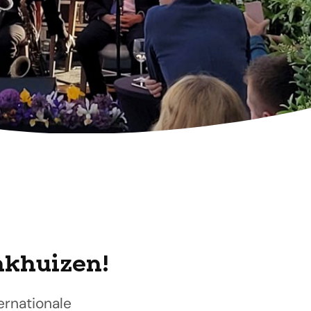
nkhuizen!
ernationale