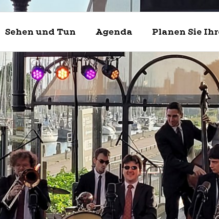
Sehen und Tun
Agenda
Planen Sie Ih
Entdecke
Sehen un
Planen Si
Enkhuizen und
Was kann man 
Touristische In