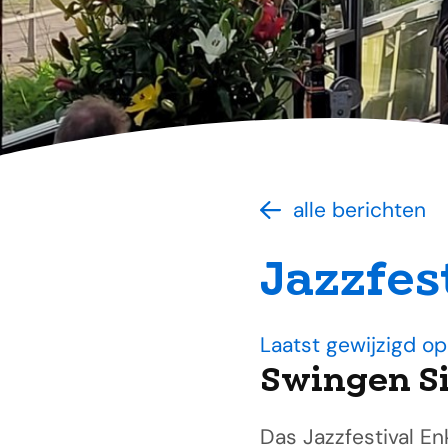
alle berichten
Jazzfes
Laatst gewijzigd o
Swingen Si
Das Jazzfestival En