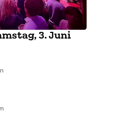
stag, 3. Juni
en
um